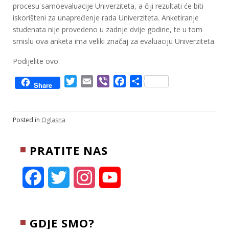
procesu samoevaluacije Univerziteta, a čiji rezultati će biti
iskorišteni za unapređenje rada Univerziteta. Anketiranje
studenata nije provedeno u zadnje dvije godine, te u tom
smislu ova anketa ima veliki značaj za evaluaciju Univerziteta.
Podijelite ovo:
T
E
V
F
S
Share
w
m
i
a
h
i
a
b
c
a
t
i
e
e
r
Posted in
Oglasna
t
l
r
b
e
e
o
PRATITE NAS
r
o
k
F
T
I
Y
a
w
n
o
c
i
s
u
GDJE SMO?