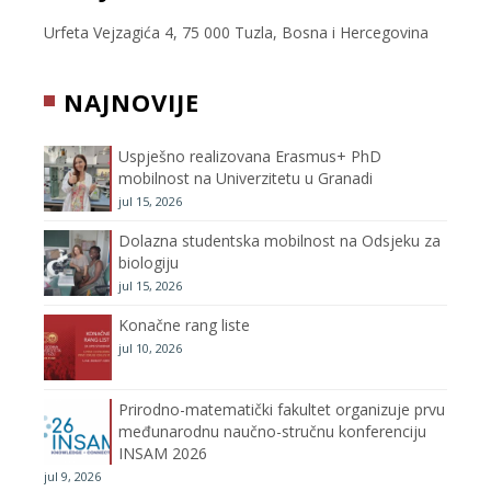
e
t
t
T
Urfeta Vejzagića 4, 75 000 Tuzla, Bosna i Hercegovina
b
t
a
u
NAJNOVIJE
o
e
g
b
Uspješno realizovana Erasmus+ PhD
o
r
r
e
mobilnost na Univerzitetu u Granadi
jul 15, 2026
k
a
C
Dolazna studentska mobilnost na Odsjeku za
m
h
biologiju
jul 15, 2026
a
Konačne rang liste
n
jul 10, 2026
n
Prirodno-matematički fakultet organizuje prvu
međunarodnu naučno-stručnu konferenciju
e
INSAM 2026
jul 9, 2026
l