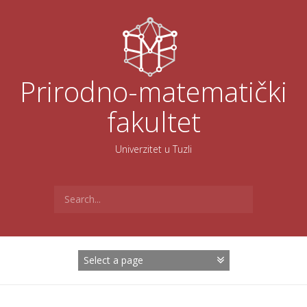
Skoči
na
sadržaj
Prirodno-matematički
fakultet
Univerzitet u Tuzli
Search
for: