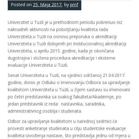
Posted on
25. Maja 2017.
by
pmf
Univerzitet u Tuzli je u prethodnom periodu pokrenuo niz
naknadnih aktivnosti na poboljšanju kvaliteta rada
Univerziteta u Tuzli na osnovu preporuka o akreditaciji
Univerziteta u Tuzli dobijenih pri Institucionalnoj akreditaciji
Univerziteta, u aprilu 2015. godine, kada je okončana
dugotrajna i složena procedura akreditacije i eksterne
evaluacije Univerziteta u Tuzli.
Senat Univerziteta u Tuzli, na sjednici održanoj 21.04.2017.
godine, donio je Odluku o imenovanju Odbora za upravljanje
kvalitetom Univerziteta u Tuzli, u čijem sastavu su imenovani
po četiri predstavnika sa svakog fakulteta/Akademije, po
jedan predstavnik iz reda: nastavnika, saradnika,
administrativnog osoblja i studenata.
Odbor za upravljanje kvalitetom u narednoj sedmici će
provesti anketiranje studenata u cilju studentske evaluacije
kvaliteta izvođenja nastave, što predstavlja jednu od mjera u