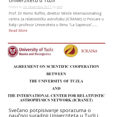
Univerzitetu u Tuzli
Posted on
24. Novembra 2017.
by
pmf
Prof. Dr Remo Ruffini, direktor Mreže Internacionalnog
centra za relativističku astrofiziku (ICRANet) iz Pescare u
Italiji i profesor Univerziteta u Rimu “La Sapienza”,......
Read More
Svečano potpisivanje sporazuma o
naučnoj suradnji Univerziteta u Tuzli i