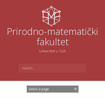
Skoči
na
sadržaj
Prirodno-matematički
fakultet
Univerzitet u Tuzli
Search
for: