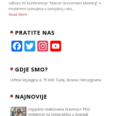
odboru XV konferencije “Marcel Grossmann Meeting” o
modernim razvojima u teorijskoj i eks...
Read More
PRATITE NAS
F
T
I
Y
a
w
n
o
c
i
s
u
GDJE SMO?
e
t
t
T
Urfeta Vejzagića 4, 75 000 Tuzla, Bosna i Hercegovina
b
t
a
u
NAJNOVIJE
o
e
g
b
Uspješno realizovana Erasmus+ PhD
o
r
r
e
mobilnost na Univerzitetu u Granadi