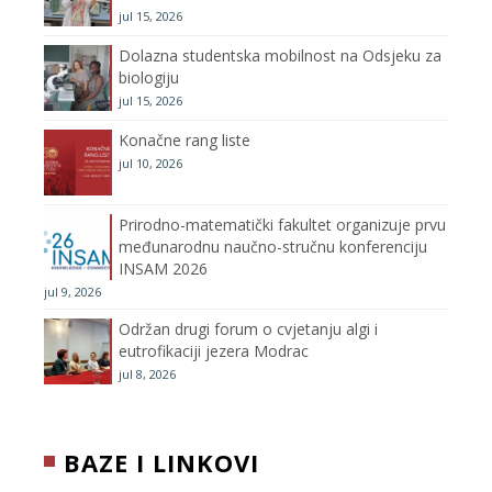
jul 15, 2026
k
a
C
Dolazna studentska mobilnost na Odsjeku za
m
h
biologiju
jul 15, 2026
a
Konačne rang liste
n
jul 10, 2026
n
Prirodno-matematički fakultet organizuje prvu
međunarodnu naučno-stručnu konferenciju
e
INSAM 2026
jul 9, 2026
l
Održan drugi forum o cvjetanju algi i
eutrofikaciji jezera Modrac
jul 8, 2026
BAZE I LINKOVI